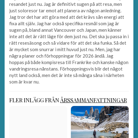
resandet just nu. Jag är definitivt sugen på att resa, men
just soloresor tar emot att planera av någon anledning.
Jag tror det har att göra med att det krävs sån energi att
fixa allt själv. Jag har också specifika resmål som jag är
sugen på, bland annat Vancouver och Japan, men känner
inte att det är rätt läge för dem just nu. Det ska ju passa in i
rätt resesäsong och så vidare för att det ska funka. Så det
är mycket som snurrar i mitt huvud just nu. Men, jag har
några planer och förhoppningar för 2026 ändå. Jag
hoppas på både kompisresa till Frankrike och kanske någon
vandringsresa nånstans. Förhoppningsvis blir det något
nytt land också, men det är inte så många såna i närheten
som är kvar nu.
FLER INLÄGG FRÅN
ÅRSSAMMANFATTNINGAR