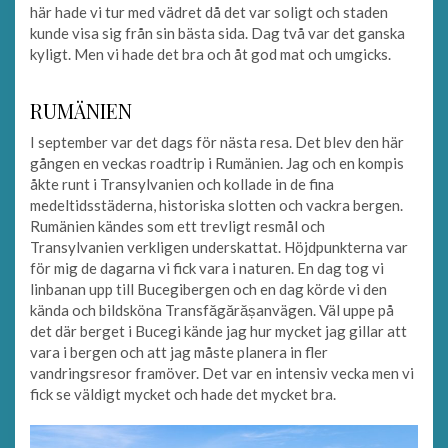
här hade vi tur med vädret då det var soligt och staden
kunde visa sig från sin bästa sida. Dag två var det ganska
kyligt. Men vi hade det bra och åt god mat och umgicks.
RUMÄNIEN
I september var det dags för nästa resa. Det blev den här
gången en veckas roadtrip i Rumänien. Jag och en kompis
åkte runt i Transylvanien och kollade in de fina
medeltidsstäderna, historiska slotten och vackra bergen.
Rumänien kändes som ett trevligt resmål och
Transylvanien verkligen underskattat. Höjdpunkterna var
för mig de dagarna vi fick vara i naturen. En dag tog vi
linbanan upp till Bucegibergen och en dag körde vi den
kända och bildsköna Transfăgărășanvägen. Väl uppe på
det där berget i Bucegi kände jag hur mycket jag gillar att
vara i bergen och att jag måste planera in fler
vandringsresor framöver. Det var en intensiv vecka men vi
fick se väldigt mycket och hade det mycket bra.