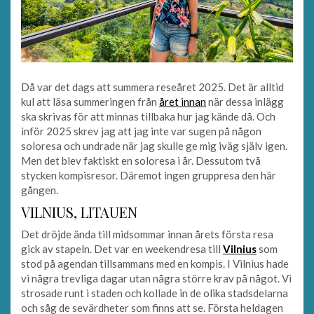
Då var det dags att summera reseåret 2025. Det är alltid
kul att läsa summeringen från
året innan
när dessa inlägg
ska skrivas för att minnas tillbaka hur jag kände då. Och
inför 2025 skrev jag att jag inte var sugen på någon
soloresa och undrade när jag skulle ge mig iväg själv igen.
Men det blev faktiskt en soloresa i år. Dessutom två
stycken kompisresor. Däremot ingen gruppresa den här
gången.
VILNIUS, LITAUEN
Det dröjde ända till midsommar innan årets första resa
gick av stapeln. Det var en weekendresa till
Vilnius
som
stod på agendan tillsammans med en kompis. I Vilnius hade
vi några trevliga dagar utan några större krav på något. Vi
strosade runt i staden och kollade in de olika stadsdelarna
och såg de sevärdheter som finns att se. Första heldagen