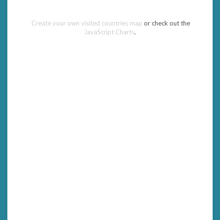
Create your own visited countries map
or check out the
JavaScript Charts
.