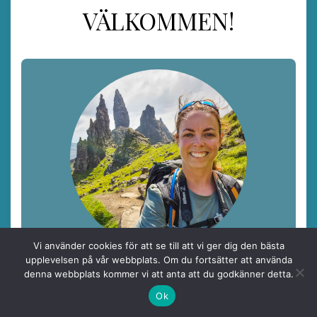
VÄLKOMMEN!
Vi använder cookies för att se till att vi ger dig den bästa
upplevelsen på vår webbplats. Om du fortsätter att använda
Jag heter Emilie, men kallas för Knutte, och reser helst
denna webbplats kommer vi att anta att du godkänner detta.
med kameran i handen, alltid på jakt efter vackra vyer
och storslagen natur. Här delar jag med mig av bilder,
Ok
berättelser och tips från platser som inspirerat mig.