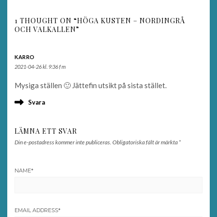
1 THOUGHT ON “HÖGA KUSTEN – NORDINGRÅ
OCH VALKALLEN”
KARRO
2021-04-26 kl. 9:36 f m
Mysiga ställen 🙂 Jättefin utsikt på sista stället.
Svara
LÄMNA ETT SVAR
Din e-postadress kommer inte publiceras.
Obligatoriska fält är märkta
*
NAME
*
EMAIL ADDRESS
*