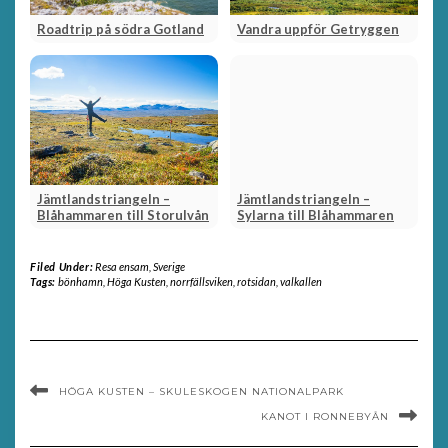
Roadtrip på södra Gotland
Vandra uppför Getryggen
Jämtlandstriangeln –
Jämtlandstriangeln –
Blåhammaren till Storulvån
Sylarna till Blåhammaren
Filed Under:
Resa ensam
,
Sverige
Tags:
bönhamn
,
Höga Kusten
,
norrfällsviken
,
rotsidan
,
valkallen
HÖGA KUSTEN – SKULESKOGEN NATIONALPARK
KANOT I RONNEBYÅN