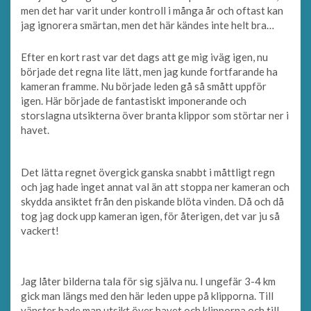
men det har varit under kontroll i många år och oftast kan
jag ignorera smärtan, men det här kändes inte helt bra…
Efter en kort rast var det dags att ge mig iväg igen, nu
började det regna lite lätt, men jag kunde fortfarande ha
kameran framme. Nu började leden gå så smått uppför
igen. Här började de fantastiskt imponerande och
storslagna utsikterna över branta klippor som störtar ner i
havet.
Det lätta regnet övergick ganska snabbt i måttligt regn
och jag hade inget annat val än att stoppa ner kameran och
skydda ansiktet från den piskande blöta vinden. Då och då
tog jag dock upp kameran igen, för återigen, det var ju så
vackert!
Jag låter bilderna tala för sig själva nu. I ungefär 3-4 km
gick man längs med den här leden uppe på klipporna. Till
vänster hade man utsikt över havet och klipporna och till