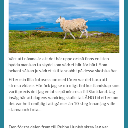
Värt att nämna är att det här uppe också finns en liten
hydda man kan ta skydd i om vädret blir för hårt. Som
bekant så kan ju vädret skifta snabbt på dessa skotska öar.
Efter min lilla fotosession med fåren var det bara att
strosa vidare. Här fick jag se otroligt fint kustlandskap som
varit precis det jag velat se på min resa till Skottland. Jag
insåg här att dagens vandring skulle ta LÅNG tid eftersom
det var helt omöjligt att gå mer än 10 steg innan jag ville
stanna och fota…
Den första delen fram till Rubha Hunish skrev jag var