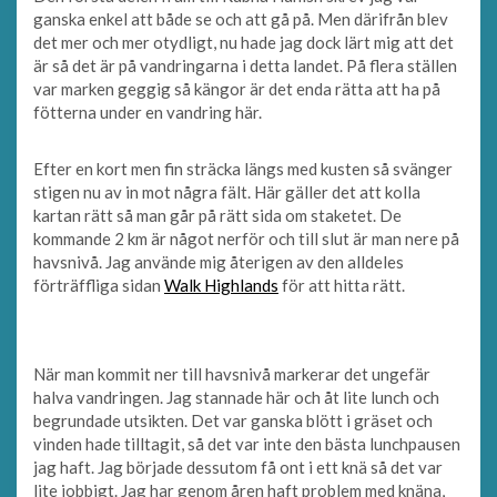
ganska enkel att både se och att gå på. Men därifrån blev
det mer och mer otydligt, nu hade jag dock lärt mig att det
är så det är på vandringarna i detta landet. På flera ställen
var marken geggig så kängor är det enda rätta att ha på
fötterna under en vandring här.
Efter en kort men fin sträcka längs med kusten så svänger
stigen nu av in mot några fält. Här gäller det att kolla
kartan rätt så man går på rätt sida om staketet. De
kommande 2 km är något nerför och till slut är man nere på
havsnivå. Jag använde mig återigen av den alldeles
förträffliga sidan
Walk Highlands
för att hitta rätt.
När man kommit ner till havsnivå markerar det ungefär
halva vandringen. Jag stannade här och åt lite lunch och
begrundade utsikten. Det var ganska blött i gräset och
vinden hade tilltagit, så det var inte den bästa lunchpausen
jag haft. Jag började dessutom få ont i ett knä så det var
lite jobbigt. Jag har genom åren haft problem med knäna,