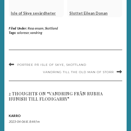
Isle of Skye sevärdheter
Slottet Eilean Donan
Filed Under:
Resa ensam
,
Skottland
Tags:
soloresor
,
vandring
PORTREE PÅ ISLE OF SKYE, SKOTTLAND
VANDRING TILL THE OLD MAN OF STORR
2 THOUGHTS ON “VANDRING FRÅN RUBHA
HUNISH TILL FLODIGARRY”
KARRO
2023-04-06 kl. 8:44 f m