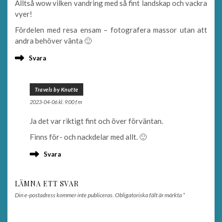
Alltså wow vilken vandring med så fint landskap och vackra
vyer!
Fördelen med resa ensam – fotografera massor utan att
andra behöver vänta 🙂
Svara
Travels by Knutte
2023-04-06 kl. 9:00 f m
Ja det var riktigt fint och över förväntan.
Finns för- och nackdelar med allt. 🙂
Svara
LÄMNA ETT SVAR
Din e-postadress kommer inte publiceras.
Obligatoriska fält är märkta
*