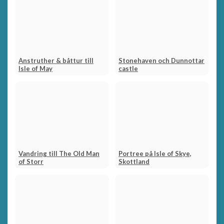
Anstruther & båttur till
Stonehaven och Dunnottar
Isle of May
castle
Vandring till The Old Man
Portree på Isle of Skye,
of Storr
Skottland