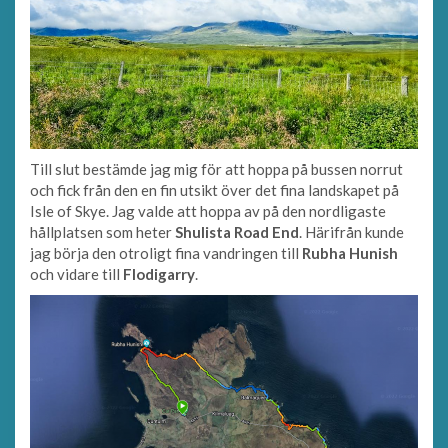
Till slut bestämde jag mig för att hoppa på bussen norrut
och fick från den en fin utsikt över det fina landskapet på
Isle of Skye. Jag valde att hoppa av på den nordligaste
hållplatsen som heter
Shulista Road End
. Härifrån kunde
jag börja den otroligt fina vandringen till
Rubha Hunish
och vidare till
Flodigarry
.