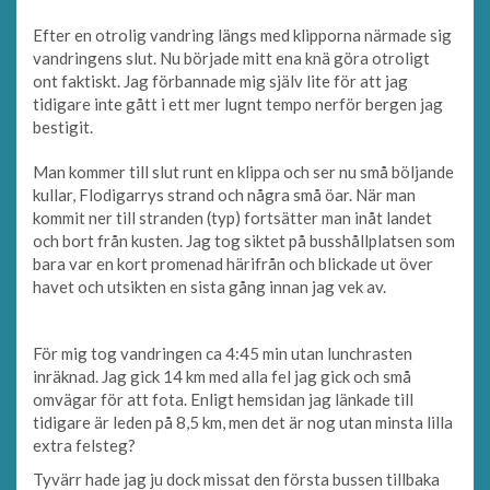
Efter en otrolig vandring längs med klipporna närmade sig
vandringens slut. Nu började mitt ena knä göra otroligt
ont faktiskt. Jag förbannade mig själv lite för att jag
tidigare inte gått i ett mer lugnt tempo nerför bergen jag
bestigit.
Man kommer till slut runt en klippa och ser nu små böljande
kullar, Flodigarrys strand och några små öar. När man
kommit ner till stranden (typ) fortsätter man inåt landet
och bort från kusten. Jag tog siktet på busshållplatsen som
bara var en kort promenad härifrån och blickade ut över
havet och utsikten en sista gång innan jag vek av.
För mig tog vandringen ca 4:45 min utan lunchrasten
inräknad. Jag gick 14 km med alla fel jag gick och små
omvägar för att fota. Enligt hemsidan jag länkade till
tidigare är leden på 8,5 km, men det är nog utan minsta lilla
extra felsteg?
Tyvärr hade jag ju dock missat den första bussen tillbaka