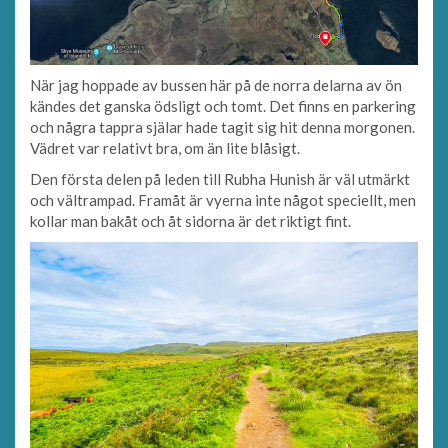
När jag hoppade av bussen här på de norra delarna av ön
kändes det ganska ödsligt och tomt. Det finns en parkering
och några tappra själar hade tagit sig hit denna morgonen.
Vädret var relativt bra, om än lite blåsigt.
Den första delen på leden till Rubha Hunish är väl utmärkt
och vältrampad. Framåt är vyerna inte något speciellt, men
kollar man bakåt och åt sidorna är det riktigt fint.