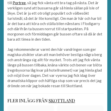
till
Portree
, så jag fick vänta ett bra tag på nästa. Det är
verkligen synd att bussarna går så himla sällan på Isle of
Skye. Det är ju ett otroligt populärt och välbesökt
turistmål, så det är lite konstigt. Om man är här och har bil
är det bara att köra och ställa bilen nånstans i Flodigarry
och därifrån ta bussen norrut till startpunkten. På
morgonen och förmiddagen går bussen oftare så då är det
bara att timea in den tiden.
Jag rekommenderar varmt den här vandringen som ger
magiska utsikter utan att man behöver bestiga några berg
och anstränga sig allt för mycket. Trots att jag fick vänta
länge på bussen tillbaka, knäna värkte och benen var blöta
(regnbyxorna låg kvar på hotellrummet) var jag himla glad
och nöjd över dagen. Det var vyerna jag fick idag över
dramatiska klippor och häftiga stup som var precis det jag
drömde om när jag bokade resan till Skottland.
FLER INLÄGG FRÅN
SKOTTLAND