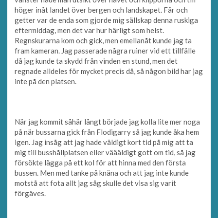
höger inåt landet över bergen och landskapet. Får och
getter var de enda som gjorde mig sällskap denna ruskiga
eftermiddag, men det var hur härligt som helst.
Regnskurarna kom och gick, men emellanåt kunde jag ta
fram kameran. Jag passerade några ruiner vid ett tillfälle
då jag kunde ta skydd från vinden en stund, men det
regnade alldeles för mycket precis då, så någon bild har jag
inte på den platsen.
När jag kommit såhär långt började jag kolla lite mer noga
på när bussarna gick från Flodigarry så jag kunde åka hem
igen. Jag insåg att jag hade väldigt kort tid på mig att ta
mig till busshållplatsen eller väääldigt gott om tid, så jag
försökte lägga på ett kol för att hinna med den första
bussen. Men med tanke på knäna och att jag inte kunde
motstå att fota allt jag såg skulle det visa sig varit
förgäves.